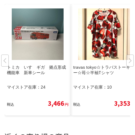
トミカ いすゞギガ 拠点形成
travas tokyo☆トラバストーキョ
機能車 新車シール
ー☆苺☆半袖Tシャツ
マイストア在庫：
24
マイストア在庫：
10
3,466
3,353
税込
円
税込
円