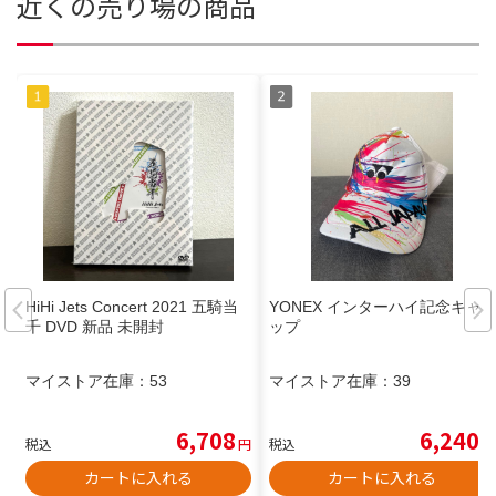
近くの売り場の商品
HiHi Jets Concert 2021 五騎当
YONEX インターハイ記念キャ
千 DVD 新品 未開封
ップ
マイストア在庫：
53
マイストア在庫：
39
6,708
6,240
税込
円
税込
円
カートに入れる
カートに入れる