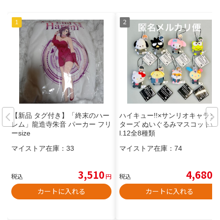
【新品 タグ付き】「終末のハー
ハイキュー!!×サンリオキャラク
レム」龍造寺朱音 パーカー フリ
ターズ ぬいぐるみマスコットvo
ーsize
l.12全8種類
マイストア在庫：
33
マイストア在庫：
74
3,510
4,680
税込
円
税込
円
カートに入れる
カートに入れる