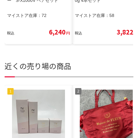
ー S-X1000V ペアセット
0g 4本セット
マイストア在庫：
72
マイストア在庫：
58
6,240
3,822
税込
円
税込
円
近くの売り場の商品