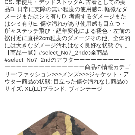
CS. 未使用・デッドストックA. 古着としての美
品B. 日常に支障の無い程度の使用感C. 軽微なダ
メージまたはシミ有りD. 考慮するダメージまた
はシミ有りE. 傷や汚れがあり使用感も目立つ・
所々ステッチ飛び・経年変化による褪色・左前の
裾付近に直径2cm程度のダメージその他、全体的
には大きなダメージ汚れはなく良好な状態です。
【商品一覧】#select_No7_2ndの全商品
#select_No7_2ndのアウターーーーーーーーー
ーーーーーーーーーーーーーー商品の情報カテゴ
リー:ファッション>>>メンズ>>>ジャケット・ア
ウター商品の状態: 目立った傷や汚れなし商品の
サイズ: XL(LL)ブランド: ヴィンテージ