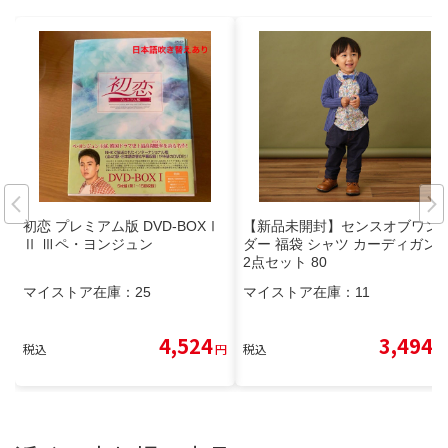
初恋 プレミアム版 DVD-BOXⅠ
【新品未開封】センスオブワン
Ⅱ Ⅲペ・ヨンジュン
ダー 福袋 シャツ カーディガン
2点セット 80
マイストア在庫：
25
マイストア在庫：
11
4,524
3,494
税込
円
税込
円