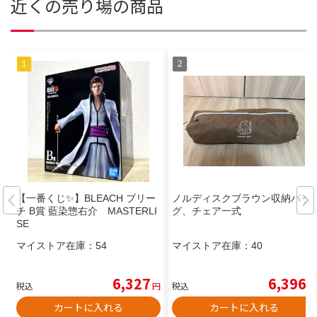
近くの売り場の商品
【一番くじ✨】BLEACH ブリー
ノルディスクブラウン収納バッ
チ B賞 藍染惣右介 MASTERLI
グ、チェア一式
SE
マイストア在庫：
54
マイストア在庫：
40
6,327
6,396
税込
円
税込
円
カートに入れる
カートに入れる