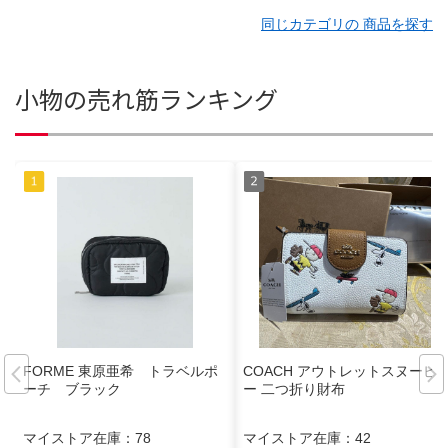
同じカテゴリの 商品を探す
小物の売れ筋ランキング
FORME 東原亜希 トラベルポ
COACH アウトレットスヌーピ
ーチ ブラック
ー 二つ折り財布
マイストア在庫：
78
マイストア在庫：
42