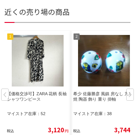
近くの売り場の商品
【価格交渉可】ZARA 花柄 長袖
希少 佐藤勝彦 風鎮 房なし 九谷
シャツワンピース
焼 陶器 飾り 重り 掛軸
マイストア在庫：
52
マイストア在庫：
38
3,120
3,744
税込
円
税込
円