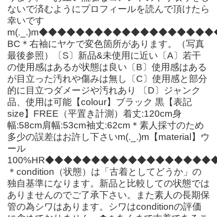
ないで済むようにプロフィールを読んで頂けたら
幸いです
m(._.)m◆◆◆◆◆◆◆◆◆◆◆◆◆◆◆◆◆◆◆◆◆
BC＊右袖にヤケで変色箇所があります。（写真
最後参照）〔S〕新品&未使用に近い〔A〕若干
の使用感はあるが状態は良い〔B〕使用感はある
が目立った汚れや傷みは無し〔C〕使用感と部分
的に目立つダメージや汚れあり 〔D〕ジャンク
品、使用は可能【colour】ブラック 黒【表記
size】FREE（平置き計測）着丈:120cm身
幅:58cm肩幅:53cm袖丈:62cm＊素人採寸のため
多少の誤差はお許し下さいm(._.)m【material】ウ
ール
100%HR◆◆◆◆◆◆◆◆◆◆◆◆◆◆◆◆◆◆
＊condition（状態）は「古着としてどうか」の
独自基準になります。新品と比較しての状態では
ありませんのでご了承下さい。また素人の長期保
管の為シワはあります。シワはconditionの評価