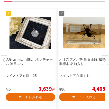
D.Gray-man 団服ボタンチャー
オオスズメバチ 新女王蜂 威嚇樹
ム 神田ユウ
脂標本 名前入り
マイストア在庫：
25
マイストア在庫：
11
3,639
4,485
税込
円
税込
円
カートに入れる
カートに入れる