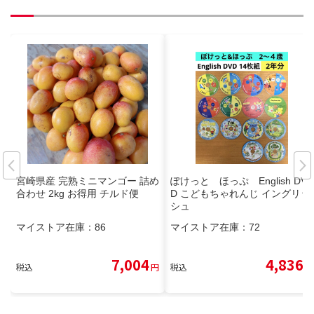
宮崎県産 完熟ミニマンゴー 詰め
ぽけっと ほっぷ English DV
合わせ 2kg お得用 チルド便
D こどもちゃれんじ イングリッ
シュ
マイストア在庫：
86
マイストア在庫：
72
7,004
4,836
税込
円
税込
円