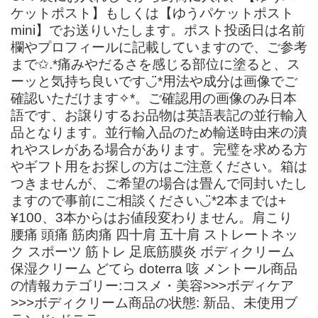
ケットポスト】もしくは【ゆうパケットポスト
mini】でお送りいたします。ポスト投函日は名前
欄やプロフィールに記載していますので、ご参考
まで✩.*痛みやだるさを感じる部位に塗ると、ス
ーッと気持ち良いです◡̈*用法や成分は画像でご
確認いただけます✧*。ご確認用の画像のみ日本
語です、お譲りするお品物は英語表記の並行輸入
品となります。並行輸入品のため輸送時由来の潰
れやスレがある場合があります。完璧を求める方
やギフト用をお探しの方はご注意ください。箱は
つきませんが、ご希望の場合は畳んで同封いたし
ますので事前にご相談ください◡̈*2本までは+
¥100、3本からはお値段変わりません。肩こり
腰痛 頭痛 筋肉痛 四十肩 五十肩 ストレートネッ
ク スポーツ 筋トレ 足底筋膜炎 ボディクリーム
保湿クリーム どてら doterra 咳 メントール商品
の情報カテゴリー:コスメ・美容>>>ボディケア
>>>ボディクリーム商品の状態: 新品、未使用ブ