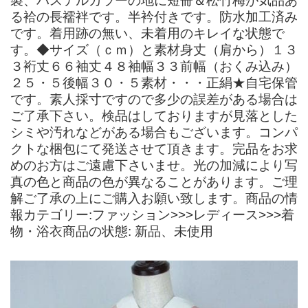
製、パステルカラーの地に短冊＆松竹梅が気品あ
る袷の長襦袢です。半衿付きです。防水加工済み
です。着用跡の無い、未着用のキレイな状態で
す。◆サイズ（ｃｍ）と素材身丈（肩から）１３
３裄丈６６袖丈４８袖幅３３前幅（おくみ込み）
２５・５後幅３０・５素材・・・正絹★自宅保管
です。素人採寸ですので多少の誤差がある場合は
ご了承下さい。検品はしておりますが見落とした
シミや汚れなどがある場合もございます。コンパ
クトな梱包にて発送させて頂きます。完品をお求
めのお方はご遠慮下さいませ。光の加減により写
真の色と商品の色が異なることがあります。ご理
解ご了承の上にご購入お願い致します。商品の情
報カテゴリー:ファッション>>>レディース>>>着
物・浴衣商品の状態: 新品、未使用