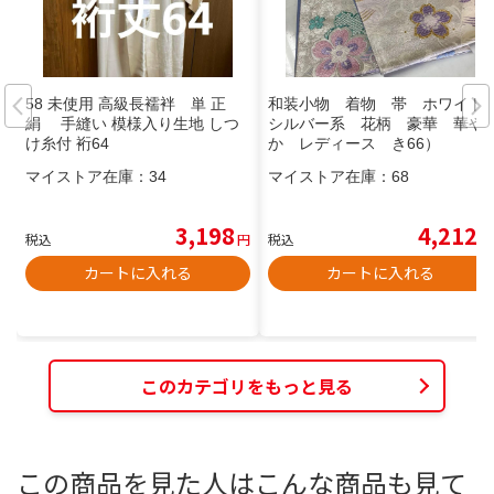
58 未使用 高級長襦袢 単 正
和装小物 着物 帯 ホワイト
絹 手縫い 模様入り生地 しつ
シルバー系 花柄 豪華 華や
け糸付 裄64
か レディース き66）
マイストア在庫：
34
マイストア在庫：
68
3,198
4,212
税込
円
税込
円
カートに入れる
カートに入れる
このカテゴリをもっと見る
この商品を見た人はこんな商品も見て