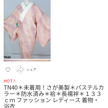
シェア
HOT !
TN40＊未着用！さが美製＊パステルカ
ラー＊防水済み＊袷＊長襦袢＊１３３
ｃｍ ファッション レディース 着物・
浴衣