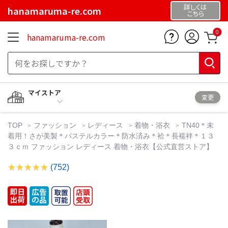
詳しくは
hanamaruma-re.com
こちら
0
hanamaruma-re.com
マイストア
変更
TOP
ファッション
レディース
着物・浴衣
TN40＊未
着用！さが美製＊パステルカラー＊防水済み＊袷＊長襦袢＊１３
３ｃｍ ファッション レディース 着物・浴衣【公式直営ストア】
(752)