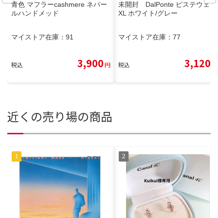
青色 マフラーcashmere ネパー
未開封 DalPonte ピステウェア
ルハンドメッド
XL ホワイト/グレー
マイストア在庫：
91
マイストア在庫：
77
3,900
3,120
税込
円
税込
円
近くの売り場の商品