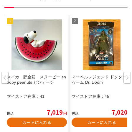
スイカ 貯金箱 スヌーピー sn
マーベルレジェンド ドクタード
oopy peanuts ビンテージ
ゥーム Dr. Doom
マイストア在庫：
41
マイストア在庫：
45
7,019
7,020
税込
円
税込
円
カートに入れる
カートに入れる