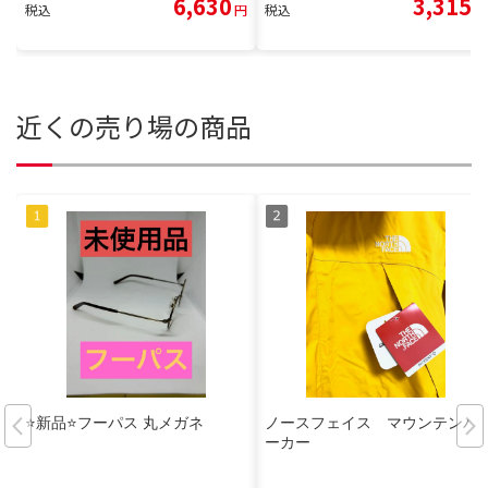
6,630
3,315
税込
円
税込
円
近くの売り場の商品
⭐️新品⭐️フーパス 丸メガネ
ノースフェイス マウンテンパ
ーカー