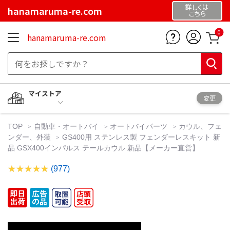
詳しくは
hanamaruma-re.com
こちら
0
hanamaruma-re.com
マイストア
変更
TOP
自動車・オートバイ
オートバイパーツ
カウル、フェ
ンダー、外装
GS400用 ステンレス製 フェンダーレスキット 新
品 GSX400インパルス テールカウル 新品【メーカー直営】
(977)