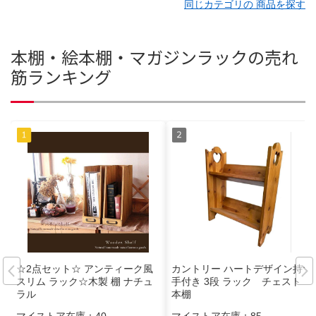
同じカテゴリの 商品を探す
本棚・絵本棚・マガジンラックの売れ
筋ランキング
☆2点セット☆ アンティーク風
カントリー ハートデザイン持ち
スリム ラック☆木製 棚 ナチュ
手付き 3段 ラック チェスト
ラル
本棚
マイストア在庫：
40
マイストア在庫：
85