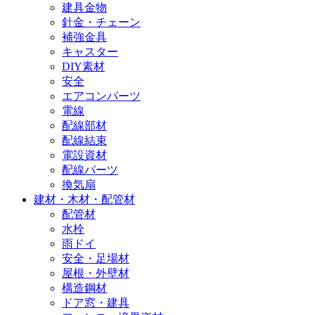
建具金物
針金・チェーン
補強金具
キャスター
DIY素材
安全
エアコンパーツ
電線
配線部材
配線結束
電設資材
配線パーツ
換気扇
建材・木材・配管材
配管材
水栓
雨ドイ
安全・足場材
屋根・外壁材
構造鋼材
ドア窓・建具