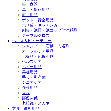
箸・食器
卓上・保存用品
流し用品
ポット・行楽用品
ポリ袋・キッチンガード
割箸・紙皿・紙コップ他消耗品
テーブルクロス
ヘルス＆ビューティー
シャンプー・石鹸・入浴剤
オーラルケア用品
化粧品・化粧小物
ヘルスケア
ベビー用品
美粧用品
手芸・和洋裁
シニアケア
介護用品
香水
郵便関係
老眼鏡・メガネ
文具・事務用品