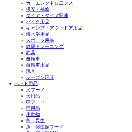
カーエレクトロ二クス
保安・補修
タイヤ・タイヤ関連
バイク用品
キャンプ・アウトドア用品
海水浴用品
スポーツ用品
健康トレーニング
釣具
自転車
自転車用品
玩具
シーズン玩具
ペット用品
犬フード
犬用品
猫フード
猫用品
小動物
鳥・昆虫
魚・爬虫類フード