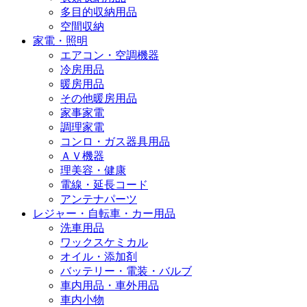
多目的収納用品
空間収納
家電・照明
エアコン・空調機器
冷房用品
暖房用品
その他暖房用品
家事家電
調理家電
コンロ・ガス器具用品
ＡＶ機器
理美容・健康
電線・延長コード
アンテナパーツ
レジャー・自転車・カー用品
洗車用品
ワックスケミカル
オイル・添加剤
バッテリー・電装・バルブ
車内用品・車外用品
車内小物