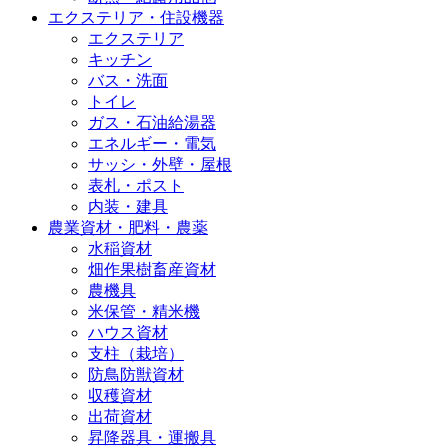
エクステリア・住設機器
エクステリア
キッチン
バス・洗面
トイレ
ガス・石油給湯器
エネルギー・電気
サッシ・外壁・屋根
表札・ポスト
内装・建具
農業資材・肥料・農薬
水稲資材
畑作果樹畜産資材
農機具
米保管・精米機
ハウス資材
支柱（栽培）
防鳥防獣資材
収穫資材
出荷資材
昇降器具・運搬具