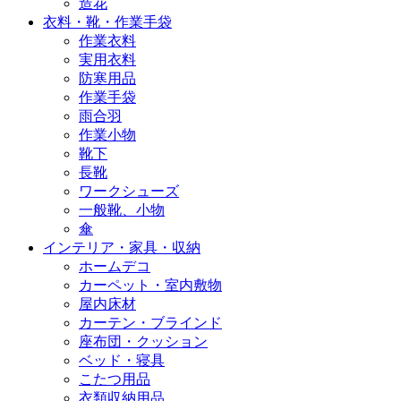
造花
衣料・靴・作業手袋
作業衣料
実用衣料
防寒用品
作業手袋
雨合羽
作業小物
靴下
長靴
ワークシューズ
一般靴、小物
傘
インテリア・家具・収納
ホームデコ
カーペット・室内敷物
屋内床材
カーテン・ブラインド
座布団・クッション
ベッド・寝具
こたつ用品
衣類収納用品