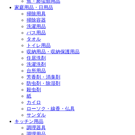
魚・爬虫類用品
家庭用品・日用品
掃除用具
掃除容器
洗濯用品
バス用品
タオル
トイレ用品
収納用品・収納保護用品
住居洗剤
洗濯洗剤
台所用品
芳香剤・消臭剤
防虫剤・除湿剤
殺虫剤
紙
カイロ
ローソク・線香・仏具
サンダル
キッチン用品
調理器具
調理用品