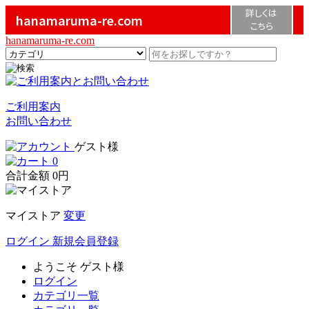
詳しくは
hanamaruma-re.com
こちら
hanamaruma-re.com
ご利用案内
お問い合わせ
ゲスト様
0
合計金額
0円
マイストア
変更
ログイン
新規会員登録
ようこそ
ゲスト様
ログイン
カテゴリ一覧