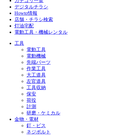
カテゴリ一覧
デジタルチラシ
Howto情報
店舗・チラシ検索
灯油宅配
電動工具・機械レンタル
工具
電動工具
電動機械
先端パーツ
作業工具
大工道具
左官道具
工具収納
保安
荷役
計測
研磨・ケミカル
金物・電材
釘・ビス
ネジボルト