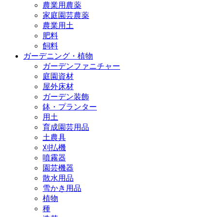
農業用農薬
家庭園芸農薬
農業用土
肥料
飼料
ガーデニング・植物
ガーデンファニチャー
庭園資材
屋外床材
ガーデン装飾
鉢・プランター
用土
育成園芸用品
土農具
刈払機
噴霧器
園芸機器
散水用品
雪かき用品
植物
種