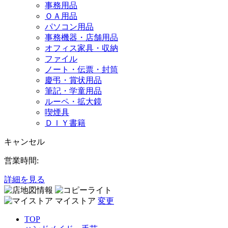
事務用品
ＯＡ用品
パソコン用品
事務機器・店舗用品
オフィス家具・収納
ファイル
ノート・伝票・封筒
慶弔・賞状用品
筆記・学童用品
ルーペ・拡大鏡
喫煙具
ＤＩＹ書籍
キャンセル
営業時間:
詳細を見る
マイストア
変更
TOP