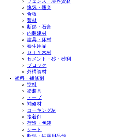
フェンス・境界資材
換気・煙突
合板
製材
断熱・石膏
内装建材
建具・床材
養生用品
ＤＩＹ木材
セメント・砂・砂利
ブロック
外構資材
塗料・補修剤
塗料
塗装具
テープ
補修材
コーキング材
接着剤
荷造・包装
シート
断熱・結露用品他